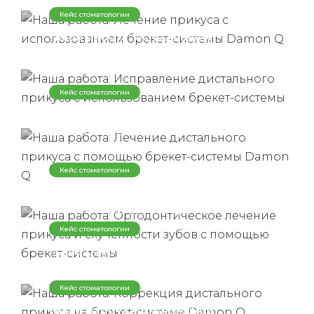
Damon Q
Кейс стоматологии
Наша работа: Исправление
дистального прикуса с
использованием брекет-системы
Кейс стоматологии
Наша работа: Лечение дистального
прикуса с помощью брекет-
системы Damon Q
Кейс стоматологии
Наша работа: Ортодонтическое
лечение прикуса и скученности
зубов с помощью брекет-системы
Кейс стоматологии
Наша работа: Коррекция
дистального прикуса на брекет-
системе Damon Q
Кейс стоматологии
Наша работа: Комплексное