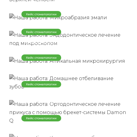
Наша работа: Микроабразия эмали
Кейс стоматологии
Наша работа: Эндодонтическое
лечение под микроскопом
Кейс стоматологии
Наша работа: Апикальная
микрохирургия
Кейс стоматологии
Наша работа: Домашнее
отбеливание зубов
Кейс стоматологии
Наша работа: Ортодонтическое
лечение прикуса с помощью
брекет-системы Damon Q
Кейс стоматологии
Наша работа: Клиническое
отбеливание Зубов системой