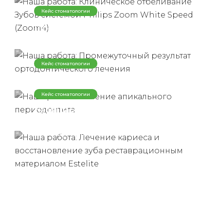
Philips Zoom White Speed (Zoom4)
Кейс стоматологии
Наша работа: Промежуточный
результат ортодонтического
лечения
Кейс стоматологии
Наша работа: Лечение апикального
периодонтита
Кейс стоматологии
Наша работа: Лечение кариеса и
восстановление зуба
реставрационным материалом
Estelite