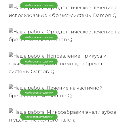
системы Damon Q
Кейс стоматологии
Наша работа: Ортодонтическое
лечение на брекет-системе Damon
Q
Кейс стоматологии
Наша работа: Исправление прикуса
и скученности зубов с помощью
брекет-системы Damon Q
Кейс стоматологии
Наша работа: Лечение на
частичной брекет системе Damon
Q
Кейс стоматологии
Наша работа: Микроабразия эмали
зубов и удаление желтого налета
Кейс стоматологии
Наша работа: Микроабразия эмали