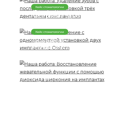
дентальных имплантатов
Кейс стоматологии
Наша работа: Удаление с
одномоментной
установкой двух
Кейс стоматологии
имплантатов Osstem
Наша работа:
Восстановление
жевательной функции с
помощью диоксида
циркония на имплантах