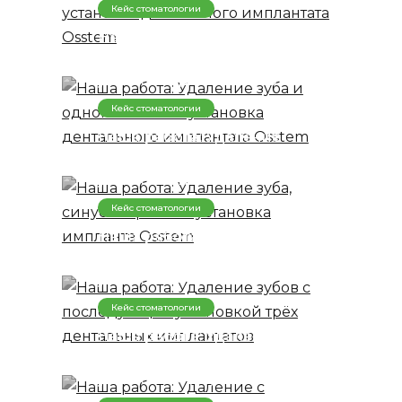
Osstem
Кейс стоматологии
Наша работа: Удаление
зуба и одномоментная
установка дентального
имплантата Osstem
Кейс стоматологии
Наша работа: Удаление
зуба, синус-лифтинг и
установка импланта
Osstem
Кейс стоматологии
Наша работа: Удаление
зубов с последующей
установкой трёх
дентальных имплантатов
Кейс стоматологии
Наша работа: Удаление с
одномоментной
установкой двух
имплантатов Osstem