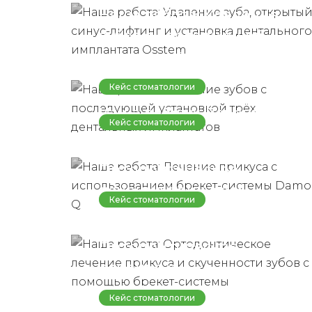
дентального имплантата
Наша работа: Удаление
Osstem
зубов с последующей
установкой трёх
дентальных
Кейс стоматологии
имплантатов
Наша работа: Лечение
Кейс стоматологии
прикуса с
Наша работа:
использованием брекет-
Ортодонтическое
системы Damon Q
лечение прикуса и
Кейс стоматологии
скученности зубов с
Наша работа:
помощью брекет-
Ортодонтическое
системы
лечение с
использованием
Кейс стоматологии
частичной брекет-