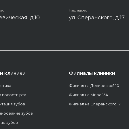
рес
Наш адрес
евическая, д.10
ул. Сперанского, д.17
ги клиники
Филиалы клиники
стика
Филиал на Девической 10
а полости рта
Филиал на Мира 15А
тация зубов
Филиал на Сперанского 17
зирование зубов
ие зубов