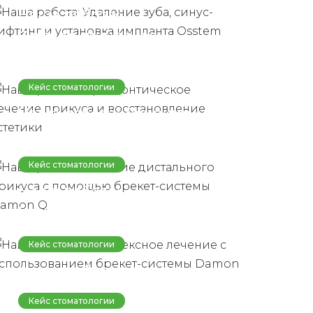
Osstem
Наша работа:
Ортодонтическое
лечение прикуса и
восстановление
Кейс стоматологии
эстетики
Наша работа: Лечение
дистального прикуса с
помощью брекет-
Кейс стоматологии
системы Damon Q
Наша работа:
Комплексное лечение с
использованием брекет-
Кейс стоматологии
системы Damon Q
Наша работа:
Ортодонтическое
Кейс стоматологии
лечение прикуса