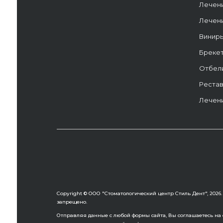
Лечен
Лечен
Винир
Бреке
Отбел
Рестав
Лечени
Copyright © ООО "Стоматологический центр Стиль Дент", 202
запрещено.
Отправляя данные с любой формы сайта, Вы соглашаетесь на о