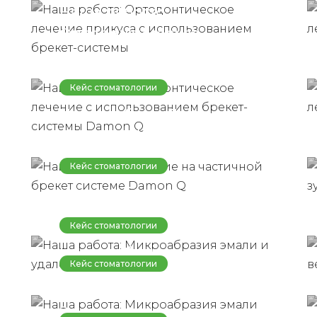
Наша работа:
системы
Ортодонтическое
лечение с
использованием брекет-
Кейс стоматологии
системы Damon Q
Наша работа: Лечение на
частичной брекет
системе Damon Q
Кейс стоматологии
Наша работа:
Микроабразия эмали и
Кейс стоматологии
удаление налета
Наша работа:
Кейс стоматологии
Микроабразия эмали
Наша работа:
нижней челюсти
Эндодонтическое