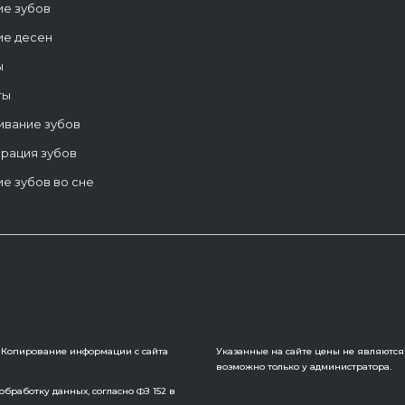
ие зубов
ие десен
ы
ты
ивание зубов
рация зубов
е зубов во сне
6. Копирование информации с сайта
Указанные на сайте цены не являются
возможно только у администратора.
бработку данных, согласно ФЗ 152 в