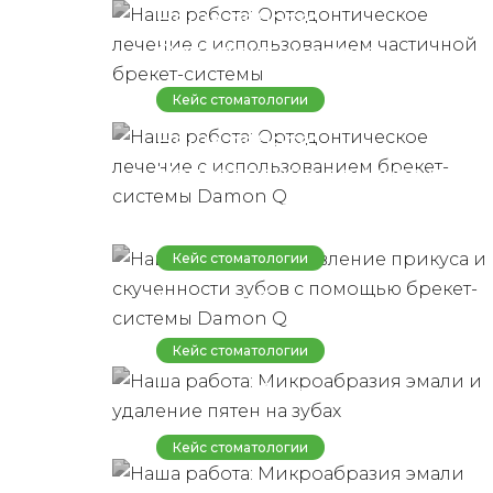
Наша работа:
системы
Ортодонтическое
лечение с
Кейс стоматологии
использованием брекет-
Наша работа:
системы Damon Q
Исправление прикуса и
скученности зубов с
помощью брекет-
Кейс стоматологии
системы Damon Q
Наша работа:
Микроабразия эмали и
Кейс стоматологии
удаление пятен на зубах
Наша работа:
Микроабразия эмали
Кейс стоматологии
зубов
Наша работа: