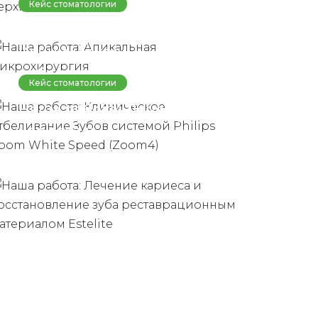
Кейс стоматологии
Апикальная
Наша работа:
микрохирургия
Клиническое
отбеливание Зубов
Кейс стоматологии
системой Philips Zoom
Наша работа: Лечение
White Speed (Zoom4)
кариеса и
восстановление зуба
реставрационным
материалом Estelite