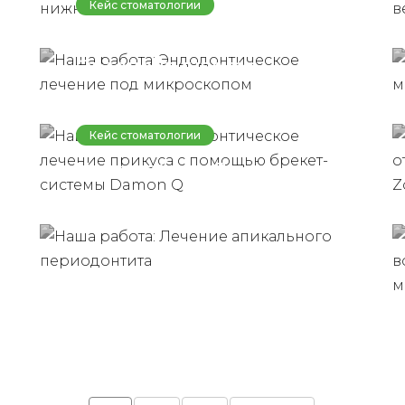
Кейс стоматологии
лечение под
Наша работа:
микроскопом
Ортодонтическое
лечение прикуса с
помощью брекет-
Кейс стоматологии
системы Damon Q
Наша работа: Лечение
апикального
периодонтита