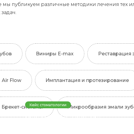
 мы публикуем различные методики лечения тех и
задач.
убов
Виниры E-max
Реставрация 
Air Flow
Имплантация и протезирование
Кейс стоматологии
Брекет-системы
Микрообразия эмали зуб
Наша работа: Удаление
зуба и одномоментная