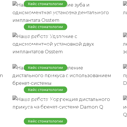
установка дентального
Кейс стоматологии
имплантата Osstem
Наша работа: Удаление с
одномоментной
Кейс стоматологии
установкой двух
Наша работа:
имплантатов Osstem
Исправление
дистального прикуса с
использованием брекет-
Кейс стоматологии
системы
Наша работа: Коррекция
дистального прикуса на
Кейс стоматологии
брекет-системе Damon Q
Наша работа:
Ортодонтическое
лечение прикуса с
Кейс стоматологии
использованием брекет-