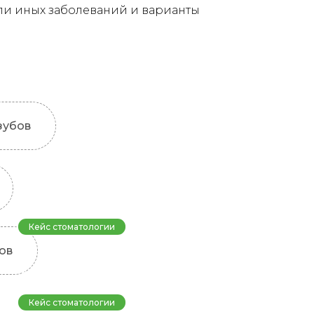
ли иных заболеваний и варианты
зубов
Кейс стоматологии
ов
Наша работа: Удаление
зуба, синус-лифтинг и
установка импланта
Кейс стоматологии