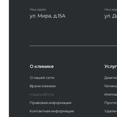
Наш адрес
Наш ад
ул. Мира, д.15А
ул. Д
О клинике
Услу
О нашей сети
Диагно
Врачи клиники
Гигиен
Наши работы
Имплан
Правовая информация
Проте
Контактная информация
Удален