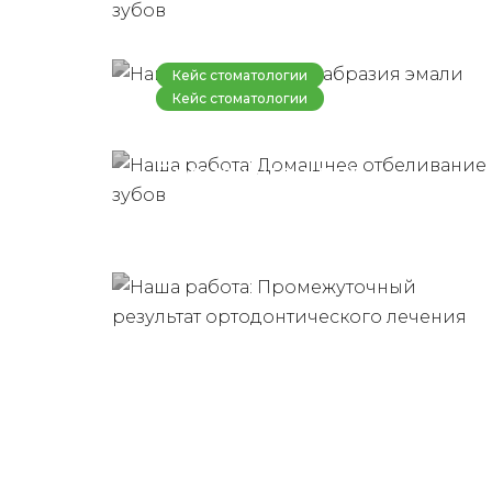
Микроабразия эмали
Кейс стоматологии
Кейс стоматологии
Наша работа: Домашнее
Наша работа:
отбеливание зубов
Промежуточный
результат
ортодонтического
лечения