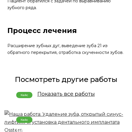
Пациент обратился с задачей по выравниванию
зубного ряда.
Процесс лечения
Расширение зубных дуг, выведение зуба 21 из
обратного перекрытия, отработка скученности зубов.
Посмотреть другие работы
Показать все работы
Кейс
Наша работа: Удаление зуба, открытый
синус-лифтинг и установка
дентального имплантата Osstem
Кейс
Наша работа: Удаление зуба и