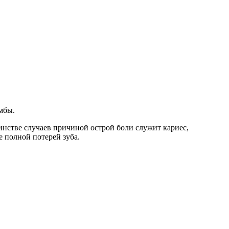
мбы.
шинстве случаев причиной острой боли служит кариес,
 полной потерей зуба.