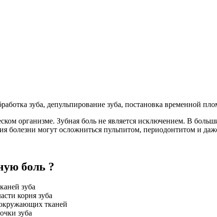
обработка зуба, депульпирование зуба, постановка временной пло
ческом организме. Зубная боль не является исключением. В боль
ия болезни могут осложниться пульпитом, периодонтитом и даже
ную боль ?
аней зуба
ти корня зуба
кружающих тканей
чки зуба