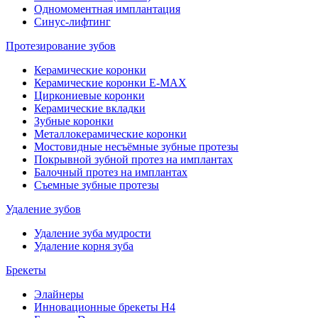
Одномоментная имплантация
Синус-лифтинг
Протезирование зубов
Керамические коронки
Керамические коронки E-MAX
Циркониевые коронки
Керамические вкладки
Зубные коронки
Металлокерамические коронки
Мостовидные несъёмные зубные протезы
Покрывной зубной протез на имплантах
Балочный протез на имплантах
Съемные зубные протезы
Удаление зубов
Удаление зуба мудрости
Удаление корня зуба
Брекеты
Элайнеры
Инновационные брекеты H4