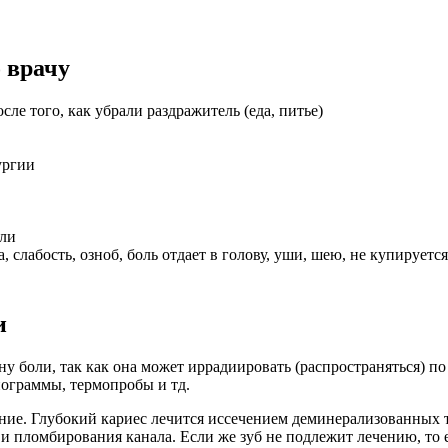
 врачу
сле того, как убрали раздражитель (еда, питье)
ургии
оли
 слабость, озноб, боль отдает в голову, уши, шею, не купирует
и
у боли, так как она может иррадиировать (распространяться) по
нограммы, термопробы и тд.
ние. Глубокий кариес лечится иссечением деминерализованных 
а и пломбирования канала. Если же зуб не подлежит лечению, то