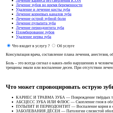
Лечение кариеса без сверления ICON
Лечение зубов во время беременности
Удаление и лечение кисты зуба
Лечение корневых каналов зуба
Лечение острой зубной боли
Лечение пульпита зуба
Лечение периодонтита зуба
Пломбирование зубов
Удаление нерва зуба
Что входит в услугу ?
Об услуге
Консультация врача, составление плана лечения, анестезия, 
Боль – это всегда сигнал о каких-либо нарушениях в челове
трещины эмали или воспаление десен. При отсутствии лечен
Что может спровоцировать острую зуб
КАРИЕС И ТРАВМА ЗУБА — Повреждение твёрдых тк
АБСЦЕСС ЗУБА ИЛИ ФЛЮС — Скопление гноя в облас
ПУЛЬПИТ И ПЕРИОДОНТИТ — Воспаление корня и о
ЗАБОЛЕВАНИЯ ДЁСЕН — Патологии слизистой оболо