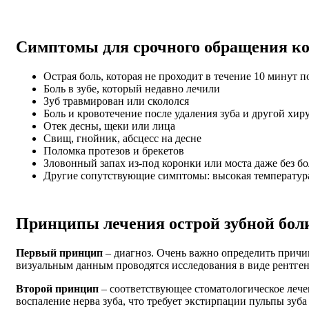
Симптомы для срочного обращения ко
Острая боль, которая не проходит в течение 10 минут по
Боль в зубе, который недавно лечили
Зуб травмирован или скололся
Боль и кровотечение после удаления зуба и другой хир
Отек десны, щеки или лица
Свищ, гнойник, абсцесс на десне
Поломка протезов и брекетов
Зловонный запах из-под коронки или моста даже без б
Другие сопутствующие симптомы: высокая температура,
Принципы лечения острой зубной бол
Первый принцип
– диагноз. Очень важно определить причин
визуальным данным проводятся исследования в виде рентге
Второй принцип
– соответствующее стоматологическое лече
воспаление нерва зуба, что требует экстирпации пульпы зуб