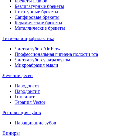
Брекеты Damon
Безлигатурные брекеты
Лигатурные брекеты
Сапфировые брекеты
Керамические брекеты
Металлические брекеты
Гигиена и профилактика
Чистка зубов Air Flow
Профессиональная гигиена полости рта
Чистка зубов ультразвуком
Микроабразия эмали
Лечение десен
Пародонтоз
Пародонтит
Гингивит
Терапия Vector
Реставрация зубов
Наращивание зубов
Виниры