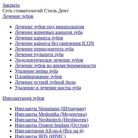
Закрыть
Сеть стоматологий
Стиль Дент
Лечение зубов
Лечение зубов под микроскопом
Лечение корневых каналов зуба
Лечение кариеса зубов
Лечение кариеса без сверления ICON
Лечение периодонтита зуба
Лечение пульпита зуба
Эндодонтическое лечение зубов
Лечение зубов во время беременности
Удаление нерва зуба
Пломбирование зубов
Лечение острой зубной боли
Удаление и лечение кисты зуба
Имплантация зубов
Импланты Straumann (Штрауман)
Импланты Medentika (Медентика)
Импланты Neobiotech (Необиотек)
Импланты Osstem Implant (Осстем)
Имплантация All-on-4 (Все на 4)
Импланты IRIS (ИРИС)