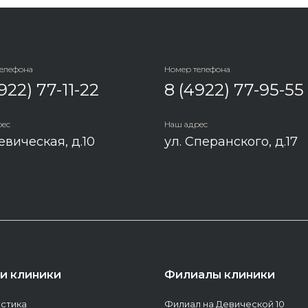
телефона
Номер телефона
922) 77-11-22
8 (4922) 77-95-55
рес
Наш адрес
евическая, д.10
ул. Сперанского, д.17
ги клиники
Филиалы клиники
стика
Филиал на Девической 10