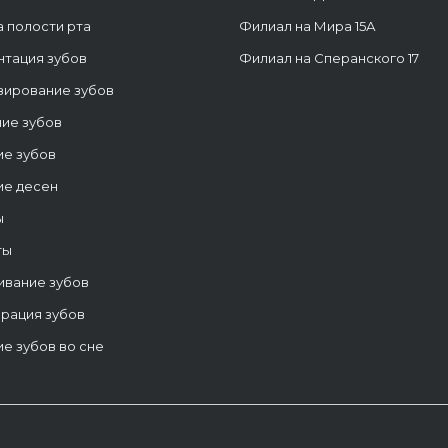
а полости рта
Филиал на Мира 15А
тация зубов
Филиал на Сперанского 17
зирование зубов
ие зубов
ие зубов
ие десен
ы
ты
ивание зубов
рация зубов
е зубов во сне