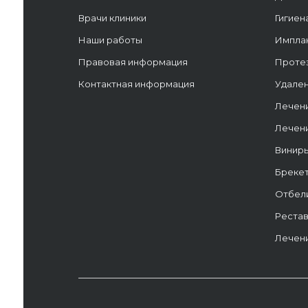
Врачи клиники
Гигиен
Наши работы
Имплан
Правовая информация
Проте
Контактная информация
Удален
Лечен
Лечен
Винир
Бреке
Отбел
Рестав
Лечени