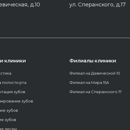
евическая, д.10
ул. Сперанского, д.17
ги клиники
Филиалы клиники
стика
Филиал на Девической 10
а полости рта
Филиал на Мира 15А
тация зубов
Филиал на Сперанского 17
зирование зубов
ие зубов
ие зубов
ие десен