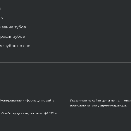
ы
ты
ивание зубов
рация зубов
е зубов во сне
6. Копирование информации с сайта
Указанные на сайте цены не являются
возможно только у администратора.
бработку данных, согласно ФЗ 152 в