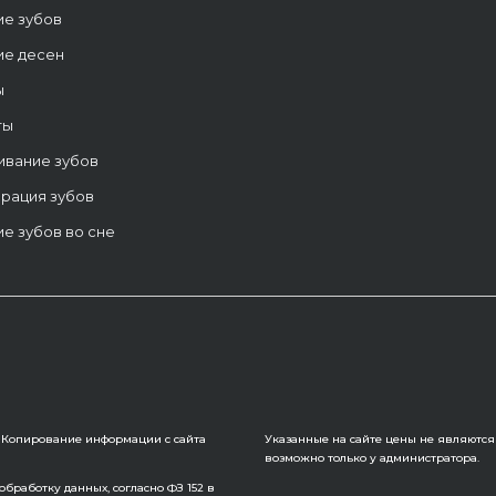
ие зубов
ие десен
ы
ты
ивание зубов
рация зубов
е зубов во сне
6. Копирование информации с сайта
Указанные на сайте цены не являются
возможно только у администратора.
бработку данных, согласно ФЗ 152 в