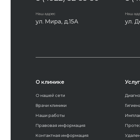
Наш адрес
Наш ад
ул. Мира, д.15А
ул. Д
О клинике
Услу
О нашей сети
Диагно
Врачи клиники
Гигиен
Наши работы
Имплан
Правовая информация
Проте
Контактная информация
Удален