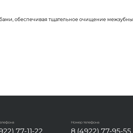
убами, обеспечивая тщательное очищение межзубны
телефона
Номер телефона
922) 77-11-22
8 (4922) 77-95-55