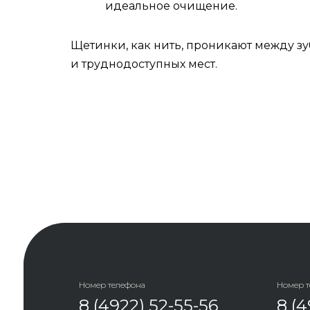
идеальное очищение.
Щетинки, как нить, проникают между з
и труднодоступных мест.
Номер телефона
Номер 
8 (4922) 52-55-56
8 (4