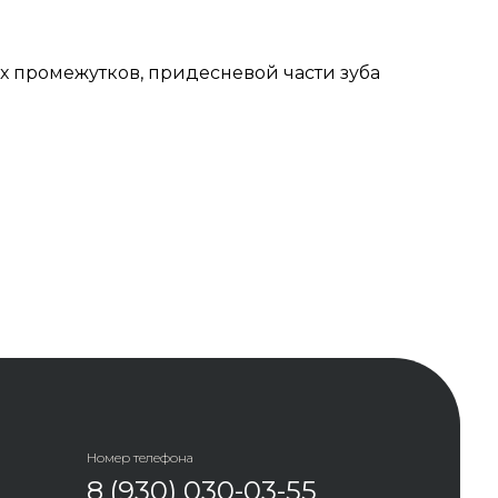
х промежутков, придесневой части зуба
Номер телефона
8 (930) 030-03-55