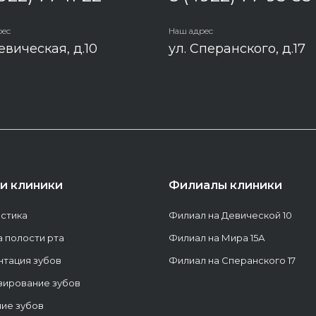
рес
Наш адрес
евическая, д.10
ул. Сперанского, д.17
ги клиники
Филиалы клиники
стика
Филиал на Девической 10
а полости рта
Филиал на Мира 15А
тация зубов
Филиал на Сперанского 17
зирование зубов
ие зубов