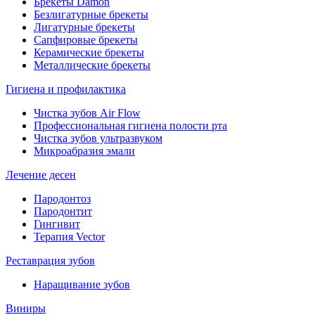
Брекеты Damon
Безлигатурные брекеты
Лигатурные брекеты
Сапфировые брекеты
Керамические брекеты
Металлические брекеты
Гигиена и профилактика
Чистка зубов Air Flow
Профессиональная гигиена полости рта
Чистка зубов ультразвуком
Микроабразия эмали
Лечение десен
Пародонтоз
Пародонтит
Гингивит
Терапия Vector
Реставрация зубов
Наращивание зубов
Виниры