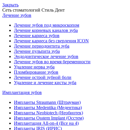
Закрыть
Сеть стоматологий
Стиль Дент
Лечение зубов
Лечение зубов под микроскопом
Лечение корневых каналов зуба
Лечение кариеса зубов
Лечение кариеса без сверления ICON
Лечение периодонтита зуба
Лечение пульпита зуба
Эндодонтическое лечение зубов
Лечение зубов во время беременности
Удаление нерва зуба
Пломбирование зубов
Лечение острой зубной боли
Удаление и лечение кисты зуба
Имплантация зубов
Импланты Straumann (Штрауман)
Импланты Medentika (Медентика)
Импланты Neobiotech (Необиотек)
Импланты Osstem Implant (Осстем)
Имплантация All-on-4 (Все на 4)
Импланты IRIS (ИРИС)